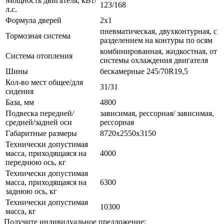
Мощность двигателя, кВт/
123/168
л.с.
Формула дверей
2x1
пневматическая, двухконтурная, с
Тормозная система
разделением на контуры по осям
комбинированная, жидкостная, от
Система отопления
системы охлаждения двигателя
Шины
бескамерные 245/70R19,5
Кол-во мест общее/для
31/31
сидения
База, мм
4800
Подвеска передней/
зависимая, рессорная/ зависимая,
средней/задней оси
рессорная
Габаритные размеры
8720x2550x3150
Технически допустимая
масса, приходящаяся на
4000
переднюю ось, кг
Технически допустимая
масса, приходящаяся на
6300
заднюю ось, кг
Технически допустимая
10300
масса, кг
Получите индивидуальное предложение: