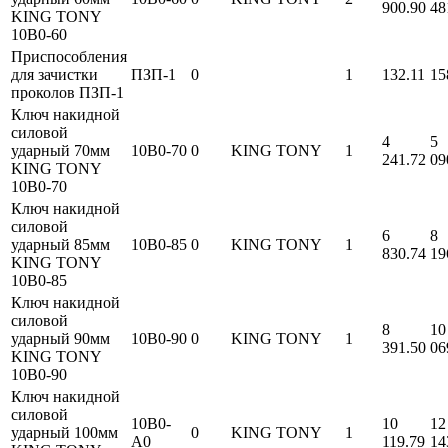
900.90
48
KING TONY
10B0-60
Приспособления
для зачистки
ПЗП-1
0
1
132.11
15
проколов ПЗП-1
Ключ накидной
силовой
4
5
ударный 70мм
10B0-70
0
KING TONY
1
241.72
09
KING TONY
10B0-70
Ключ накидной
силовой
6
8
ударный 85мм
10B0-85
0
KING TONY
1
830.74
19
KING TONY
10B0-85
Ключ накидной
силовой
8
10
ударный 90мм
10B0-90
0
KING TONY
1
391.50
06
KING TONY
10B0-90
Ключ накидной
силовой
10B0-
10
12
ударный 100мм
0
KING TONY
1
A0
119.79
14