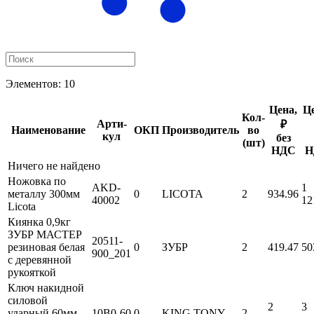
Элементов:
10
Цена,
Це
Кол-
Ар­ти­
₽
Наименование
ОКП
Производитель
во
кул
без
(шт)
НДС
Н
Ничего не найдено
Ножовка по
AKD-
1
металлу 300мм
0
LICOTA
2
934.96
40002
12
Licota
Киянка 0,9кг
ЗУБР МАСТЕР
20511-
резиновая белая
0
ЗУБР
2
419.47
50
900_201
с деревянной
рукояткой
Ключ накидной
силовой
2
3
ударный 60мм
10B0-60
0
KING TONY
2