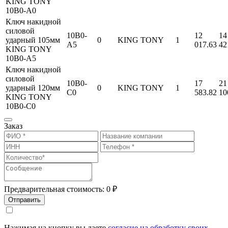
KING TONY
10B0-A0
Ключ накидной
силовой
10B0-
12
14
ударный 105мм
0
KING TONY
1
A5
017.63
42
KING TONY
10B0-A5
Ключ накидной
силовой
10B0-
17
21
ударный 120мм
0
KING TONY
1
C0
583.82
10
KING TONY
10B0-C0
Заказ
Предварительная стоимость:
0
₽
Отправить
Нажимая на кнопку вы даете
согласие на обработку своих