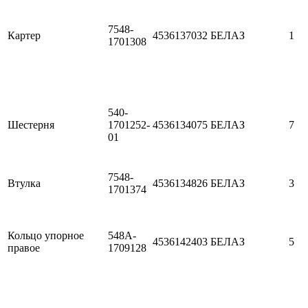
7548-
Картер
4536137032
БЕЛАЗ
1
1701308
540-
Шестерня
1701252-
4536134075
БЕЛАЗ
7
01
7548-
Втулка
4536134826
БЕЛАЗ
3
1701374
Кольцо упорное
548A-
4536142403
БЕЛАЗ
5
правое
1709128