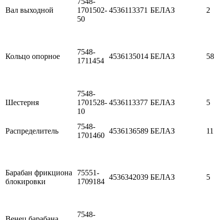
7548-
Вал выходной
1701502-
4536113371
БЕЛАЗ
2
50
7548-
Кольцо опорное
4536135014
БЕЛАЗ
58
1711454
7548-
Шестерня
1701528-
4536113377
БЕЛАЗ
5
10
7548-
Распределитель
4536136589
БЕЛАЗ
11
1701460
Барабан фрикциона
75551-
4536342039
БЕЛАЗ
5
блокировки
1709184
7548-
Венец барабана