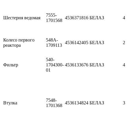
7555-
Шестерня ведомая
4536371816
БЕЛАЗ
4
1701568
Колесо первого
548A-
4536142405
БЕЛАЗ
2
реактора
1709113
540-
Фильтр
1704300-
4536133676
БЕЛАЗ
4
01
7548-
Втулка
4536134824
БЕЛАЗ
3
1701368