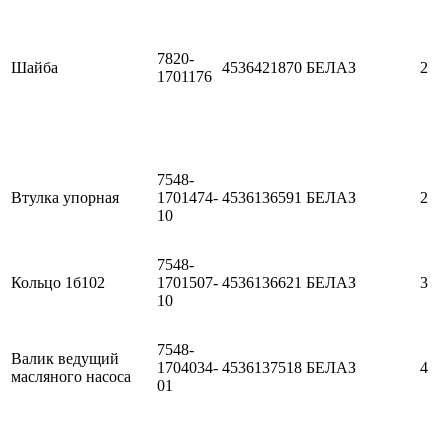
7820-
Шайба
4536421870
БЕЛАЗ
2
1701176
7548-
Втулка упорная
1701474-
4536136591
БЕЛАЗ
2
10
7548-
Кольцо 1б102
1701507-
4536136621
БЕЛАЗ
3
10
7548-
Валик ведущий
1704034-
4536137518
БЕЛАЗ
4
масляного насоса
01