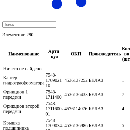
Элементов:
280
Кол
Ар­ти­
Наименование
ОКП
Производитель
во
кул
(шт
Ничего не найдено
7548-
Картер
1709021-
4536137252
БЕЛАЗ
1
гидротрасформатора
10
Фрикцион 1
7548-
4536136433
БЕЛАЗ
7
передачи
1711400
7548-
Фрикцион второй
1711600-
4536114076
БЕЛАЗ
4
передачи
01
7548-
Крышка
1709034-
4536136986
БЕЛАЗ
5
подшипника