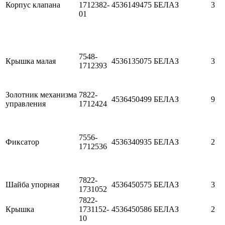
Корпус клапана
1712382-
4536149475
БЕЛАЗ
3
01
7548-
Крышка малая
4536135075
БЕЛАЗ
3
1712393
Золотник механизма
7822-
4536450499
БЕЛАЗ
9
управления
1712424
7556-
Фиксатор
4536340935
БЕЛАЗ
2
1712536
7822-
Шайба упорная
4536450575
БЕЛАЗ
3
1731052
7822-
Крышка
1731152-
4536450586
БЕЛАЗ
2
10