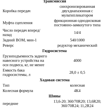
Трансмиссия
синхронизированная
Коробка передач
двухдиапазонная с
мультипликатором
фрикционная однодисковая
Муфта сцепления
постоянно-замкнутого типа
Число передач вперед/
14/4
назад
Задний ВОМ, мин-1
540/1000
Реверс
редуктор механический
Гидросистема
Грузоподъемность заднего
навесного устройства на
4000
оси подвеса, кг, не менее
Емкость бака
28,0 ± 0,5
гидросистемы, л
Ходовая система
Тип
колесная
Колесная формула
4К4
Шины
13,6-20; 360/70R20; 13,6R20;
передние
360/70R24; 11,2R24