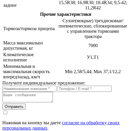
15,5R38; 16,9R30; 18.4R34; 9,5-42;
задние
11,2R42
Прочие характеристики
Сухие(мокрые) трехдисковые/
пневматические, сблокированные
Тормоза/тормоза прицепа
с управлением тормозами
трактора
Масса максимально
7000
допустимая, кг
Климатическое
У1,Т1
исполнение
Минимальная и
максимальная скорость
Min 2,58/5,44; Max 37,1/12,2
вперед/назад, км/ч
Получите индивидуальное предложение:
Отправить
Нажимая на кнопку вы даете
согласие на обработку своих
персональных данных
.