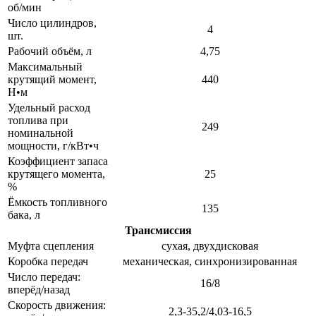
об/мин
Число цилиндров,
4
шт.
Рабочий объём, л
4,75
Максимальный
крутящий момент,
440
Н•м
Удельный расход
топлива при
249
номинальной
мощности, г/кВт•ч
Коэффициент запаса
крутящего момента,
25
%
Ёмкость топливного
135
бака, л
Трансмиссия
Муфта сцепления
сухая, двухдисковая
Коробка передач
механическая, синхронизированная
Число передач:
16/8
вперёд/назад
Скорость движения:
2,3-35,2/4,03-16,5