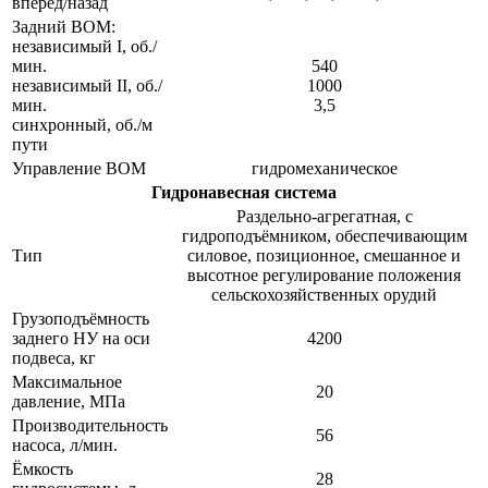
вперёд/назад
Задний ВОМ:
независимый I, об./
мин.
540
независимый II, об./
1000
мин.
3,5
синхронный, об./м
пути
Управление ВОМ
гидромеханическое
Гидронавесная система
Раздельно-агрегатная, с
гидроподъёмником, обеспечивающим
Тип
силовое, позиционное, смешанное и
высотное регулирование положения
сельскохозяйственных орудий
Грузоподъёмность
заднего НУ на оси
4200
подвеса, кг
Максимальное
20
давление, МПа
Производительность
56
насоса, л/мин.
Ёмкость
28