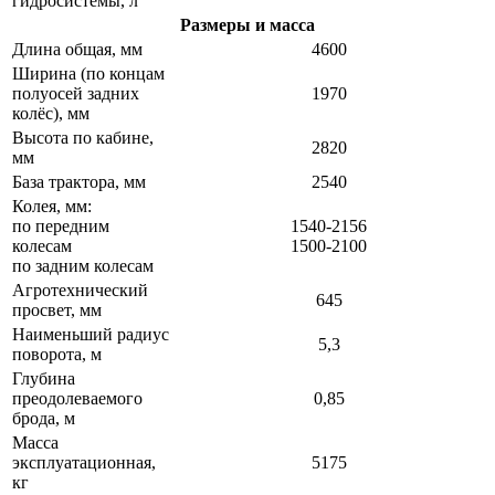
гидросистемы, л
Размеры и масса
Длина общая, мм
4600
Ширина (по концам
полуосей задних
1970
колёс), мм
Высота по кабине,
2820
мм
База трактора, мм
2540
Колея, мм:
по передним
1540-2156
колесам
1500-2100
по задним колесам
Агротехнический
645
просвет, мм
Наименьший радиус
5,3
поворота, м
Глубина
преодолеваемого
0,85
брода, м
Масса
эксплуатационная,
5175
кг