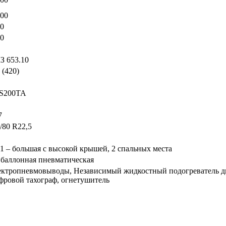
00
0
0
З 653.10
 (420)
JS200TA
7
/80 R22,5
1 – большая с высокой крышей, 2 спальных места
 баллонная пневматическая
ктропневмовыводы, Независимый жидкостный подогреватель дв
ровой тахограф, огнетушитель