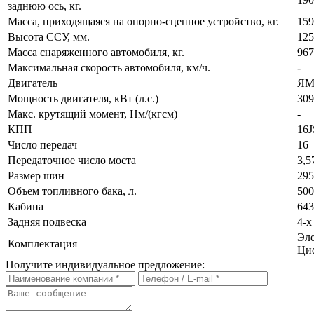
заднюю ось, кг.
Масса, приходящаяся на опорно-сцепное устройство, кг.
159
Высота ССУ, мм.
125
Масса снаряженного автомобиля, кг.
967
Максимальная скорость автомобиля, км/ч.
-
Двигатель
ЯМ
Мощность двигателя, кВт (л.с.)
309
Макс. крутящий момент, Нм/(кгсм)
-
КПП
16
Число передач
16
Передаточное число моста
3,5
Размер шин
295
Объем топливного бака, л.
500
Кабина
643
Задняя подвеска
4-х
Эле
Комплектация
Циф
Получите индивидуальное предложение: