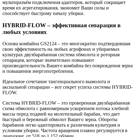
мультиразъём подключения адаптеров, который сокращает
время их агрегатирования, экономит Ваши силы и
способствует быстрому началу уборки.
HYBRID-FLOW – эффективная сепарация в
любых условиях
Основа комбайна GS2124 – это многократно подтвердившая
свою эффективность на любых агрофонах и убираемых
культурах двухбарабанная система обмолота и роторная
сепарация, которые значительно повышают
производительность Вашего комбайна без повреждения зерна
и повышения энергопотребления.
Идеальное сочетание тангенциального вымолота и
аксиальной сепарации – вот секрет успеха системы HYBRID-
FLOW.
Система HYBRID-FLOW – это проверенная двухбарабанная
схема обмолота с равномерным ускорением потока хлебной
массы перед подачей на молотильный барабан, что дает
быстрый и бережный обмолот Вашего зерна. Обороты
барабанов легко адаптировать к различным культурам и
условиям уборки. Частота вращения плавно регулируется в
диапазоне от 518 до 1 152 об/мин.