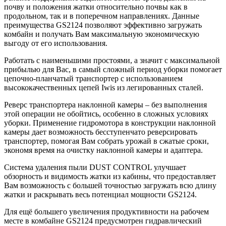
почву и положения жатки относительно почвы как в
продольном, так и в поперечном направлениях. Данные
преимущества GS2124 позволяют эффективно загружать
комбайн и получать Вам максимальную экономическую
выгоду от его использования.
Работать с наименьшими простоями, а значит с максимальной
прибылью для Вас, в самый сложный период уборки помогает
цепочно-планчатый транспортер с использованием
высококачественных цепей Iwis из легированных сталей.
Реверс транспортера наклонной камеры – без выполнения
этой операции не обойтись, особенно в сложных условиях
уборки. Применение гидромотора в конструкции наклонной
камеры дает возможность бесступенчато реверсировать
транспортер, помогая Вам собрать урожай в сжатые сроки,
экономя время на очистку наклонной камеры и адаптера.
Система удаления пыли DUST CONTROL улучшает
обзорность и видимость жатки из кабины, что предоставляет
Вам возможность с большей точностью загружать всю длину
жатки и раскрывать весь потенциал мощности GS2124.
Для ещё большего увеличения продуктивности на рабочем
месте в комбайне GS2124 предусмотрен гидравлический