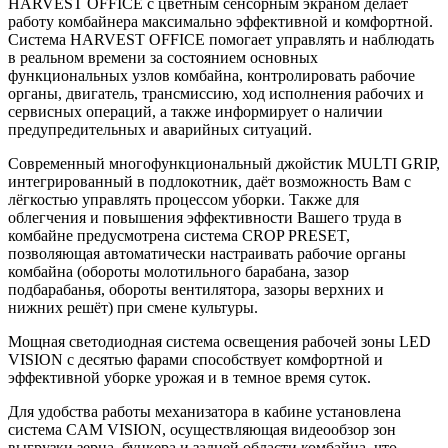
HARVEST OFFICE с цветным сенсорным экраном делает
работу комбайнера максимально эффективной и комфортной.
Система HARVEST OFFICE помогает управлять и наблюдать
в реальном времени за состоянием основных
функциональных узлов комбайна, контролировать рабочие
органы, двигатель, трансмиссию, ход исполнения рабочих и
сервисных операций, а также информирует о наличии
предупредительных и аварийных ситуаций.
Современный многофункциональный джойстик MULTI GRIP,
интегрированный в подлокотник, даёт возможность Вам с
лёгкостью управлять процессом уборки. Также для
облегчения и повышения эффективности Вашего труда в
комбайне предусмотрена система CROP PRESET,
позволяющая автоматически настраивать рабочие органы
комбайна (обороты молотильного барабана, зазор
подбарабанья, обороты вентилятора, зазоры верхних и
нижних решёт) при смене культуры.
Мощная светодиодная система освещения рабочей зоны LED
VISION с десятью фарами способствует комфортной и
эффективной уборке урожая и в темное время суток.
Для удобства работы механизатора в кабине установлена
система CAM VISION, осуществляющая видеообзор зон
выгрузки зерна, бункера и задней области комбайна, что