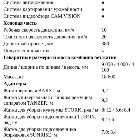
Система автовождения
●
Система картирования урожайности
●
Система видеообзора CAM VISION
●
Ходовая часть
Рабочая скорость движения, км/ч
10
Транспортная скорость движения, км/ч
20
Дорожный просвет, мм
380
Полугусеничный ход
○
Габаритные размеры и масса комбайна без жатки
9 050 / 4 000 / 4
Длина / ширина по шинам / высота, мм
100
Масса, кг
18 600
Адаптеры
Жатка зерновая BARST, м
9,2
Жатка универсальная с гибким режущим
9,2
аппаратом TANZER, м
Жатка для уборки кукурузы STORK, ряд / м
8; 12 / 5,6; 8,4
Жатка для уборки подсолнечника TURON,
8 / 5,6
ряд / м
Жатка для уборки подсолнечника
7,0; 8,4
безрядковая SUNRISE, м