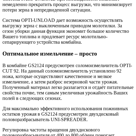
немедленно прекратить процесс выгрузки, что минимизирует
потери зерна в непредвиденной ситуации.
Система OPTI-UNLOAD дает возможность осуществлять
выгрузку зерна с выключенным приводом молотилки. За
сезон уборки данная функция экономит большое количество
Вашего топлива и продлевает ресурс молотильно-
сепарирующего устройства комбайна.
Оптимальное измельчение – просто
В комбайне GS2124 предусмотрен соломоизмельчитель OPTI-
CUT 92. На данный соломоизмельчитель установлено 92
ножа, которые осуществляют качественное и мелкое
измельчение, а затем разброс незерновой части урожая.
Полученный материал легко разлагается и отдаёт питательные
свойства почве, тем самым увеличивая урожайность Ваших
полей в следующих сезонах.
Для максимально эффективного использования пожнивных
остатков урожая в GS2124 предусмотрен двухдисковый
половоразбрасыватель UNI-SPREADER.
Регулировка частоты вращения двухдискового
половоразбрасывателя от 400 до 800 об/мин помогает