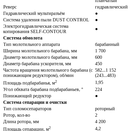
планчатый
Реверс
гидравлический
Гидравлический мультиразъём
●
Система удаления пыли DUST CONTROL
●
Электрогидравлическая система
●
копирования SELF-CONTOUR
Система обмолота
Тип молотильного аппарата
барабанный
Ширина молотильного барабана, мм
1 700
Диаметр молотильного барабана, мм
600
Диаметр барабана ускорителя, мм
450
Частота вращения молотильного барабана (с
582...1 152
понижающим редуктором), об/мин
(243...483)
2
1,95
Площадь подбарабанья, м
Угол обхвата барабана подбарабаньев, °
224
Понижающий редуктор
●
Система сепарации и очистки
Тип соломосепараторов
роторный
Ротор, кол-во
2
Длина ротора, мм
4 200
2
4,2
Площадь сепарации, м