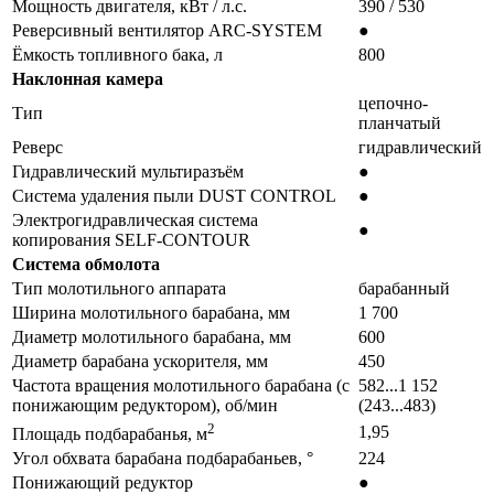
Мощность двигателя, кВт / л.с.
390 / 530
Реверсивный вентилятор ARC-SYSTEM
●
Ёмкость топливного бака, л
800
Наклонная камера
цепочно-
Тип
планчатый
Реверс
гидравлический
Гидравлический мультиразъём
●
Система удаления пыли DUST CONTROL
●
Электрогидравлическая система
●
копирования SELF-CONTOUR
Система обмолота
Тип молотильного аппарата
барабанный
Ширина молотильного барабана, мм
1 700
Диаметр молотильного барабана, мм
600
Диаметр барабана ускорителя, мм
450
Частота вращения молотильного барабана (с
582...1 152
понижающим редуктором), об/мин
(243...483)
2
1,95
Площадь подбарабанья, м
Угол обхвата барабана подбарабаньев, °
224
Понижающий редуктор
●