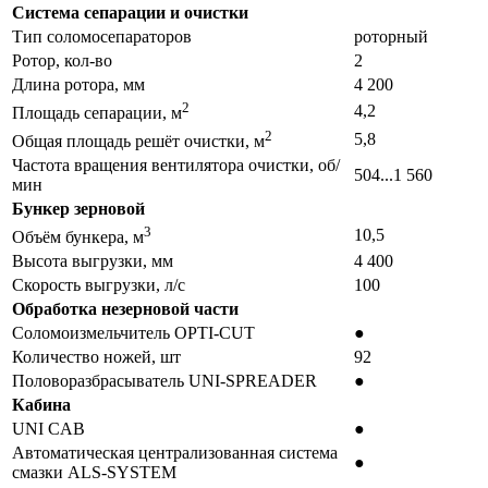
Система сепарации и очистки
Тип соломосепараторов
роторный
Ротор, кол-во
2
Длина ротора, мм
4 200
2
4,2
Площадь сепарации, м
2
5,8
Общая площадь решёт очистки, м
Частота вращения вентилятора очистки, об/
504...1 560
мин
Бункер зерновой
3
10,5
Объём бункера, м
Высота выгрузки, мм
4 400
Скорость выгрузки, л/с
100
Обработка незерновой части
Соломоизмельчитель OPTI-CUT
●
Количество ножей, шт
92
Половоразбрасыватель UNI-SPREADER
●
Кабина
UNI CAB
●
Автоматическая централизованная система
●
смазки ALS-SYSTEM