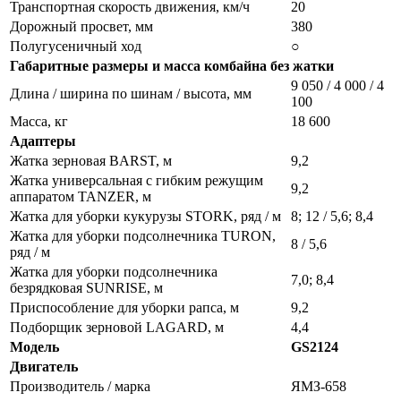
Транспортная скорость движения, км/ч
20
Дорожный просвет, мм
380
Полугусеничный ход
○
Габаритные размеры и масса комбайна без жатки
9 050 / 4 000 / 4
Длина / ширина по шинам / высота, мм
100
Масса, кг
18 600
Адаптеры
Жатка зерновая BARST, м
9,2
Жатка универсальная с гибким режущим
9,2
аппаратом TANZER, м
Жатка для уборки кукурузы STORK, ряд / м
8; 12 / 5,6; 8,4
Жатка для уборки подсолнечника TURON,
8 / 5,6
ряд / м
Жатка для уборки подсолнечника
7,0; 8,4
безрядковая SUNRISE, м
Приспособление для уборки рапса, м
9,2
Подборщик зерновой LAGARD, м
4,4
Модель
GS2124
Двигатель
Производитель / марка
ЯМЗ-658