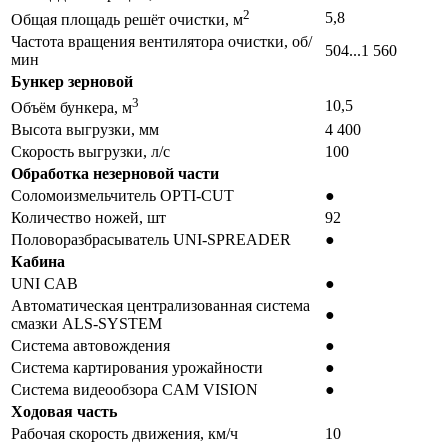
2
5,8
Общая площадь решёт очистки, м
Частота вращения вентилятора очистки, об/
504...1 560
мин
Бункер зерновой
3
10,5
Объём бункера, м
Высота выгрузки, мм
4 400
Скорость выгрузки, л/с
100
Обработка незерновой части
Соломоизмельчитель OPTI-CUT
●
Количество ножей, шт
92
Половоразбрасыватель UNI-SPREADER
●
Кабина
UNI CAB
●
Автоматическая централизованная система
●
смазки ALS-SYSTEM
Система автовождения
●
Система картирования урожайности
●
Система видеообзора CAM VISION
●
Ходовая часть
Рабочая скорость движения, км/ч
10