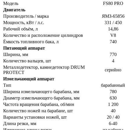
Модель
FS80 PRO
Двигатель
Производитель / марка
ЯМЗ-65856
Мощность, кВт / л.с.
331 / 450
Рабочий объём, л
14,86
Количество и расположение цилиндров
V8
Ёмкость топливного бака, л
740
Питающий аппарат
Ширина, мм
770
Количество вальцев, шт
4
Металлодетектор, камнедетектор DRUM
серийно
PROTECT
Измельчающий аппарат
Тип
барабанный
Ширина измельчающего барабана, мм
780
Диаметр измельчающего барабана, мм
630
Частота вращения барабана, об/мин
1 200
Количество ножей на барабане, шт
40
Варианты установки ножей, шт
20 / 40
Длина резки, мм
6-40
Изменение длины резки
из кабины