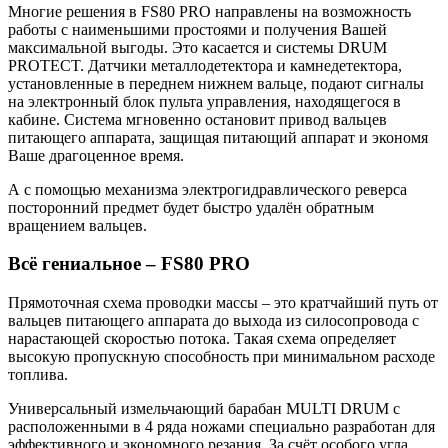
Многие решения в FS80 PRO направлены на возможность
работы с наименьшими простоями и получения Вашей
максимальной выгоды. Это касается и системы DRUM
PROTECT. Датчики металлодетектора и камнедетектора,
установленные в переднем нижнем вальце, подают сигналы
на электронный блок пульта управления, находящегося в
кабине. Система мгновенно остановит привод вальцев
питающего аппарата, защищая питающий аппарат и экономя
Ваше драгоценное время.
А с помощью механизма электрогидравлического реверса
посторонний предмет будет быстро удалён обратным
вращением вальцев.
Всё гениальное – FS80 PRO
Прямоточная схема проводки массы – это кратчайший путь от
вальцев питающего аппарата до выхода из силосопровода с
нарастающей скоростью потока. Такая схема определяет
высокую пропускную способность при минимальном расходе
топлива.
Универсальный измельчающий барабан MULTI DRUM с
расположенными в 4 ряда ножами специально разработан для
эффективного и экономного резания. За счёт особого угла