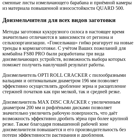
сменные листы измельчающего барабана и приёмной камеры
из материала повышенной износостойкости QUARD 500.
Доизмельчители для всех видов заготовки
Методы заготовки кукурузного силоса в настоящее время
значительно отличаются в зависимости от региона и
сельхозорганизации. «Гомсельмаш» гибко реагирует на новые
тренды в кормозаготовке. С учётом Ваших пожеланий для
комбайна FS80 PRO были разработаны три вида
доизмельчающих устройств, возможность выбора которых
поможет получить наилучший результат работы.
Доизмельчитель OPTI ROLL CRACKER с пилообразными
вальцами и оптимальным диаметром 196 мм позволяет
эффективно осуществлять дробление зерна и расщепление
стержней початков как при мелкой, так и средней резке.
Доизмельчитель MAX DISC CRACKER с увеличенным
диаметром 200 мм и рифлёными дисками позволяет
значительно увеличить рабочую поверхность, что даёт
возможность эффективно дробить зёрна при более крупной
резке. Также благодаря повышенной рабочей зоне
доизмельчителя повышается и его производительность без
потери эффективности растирания и дробления.