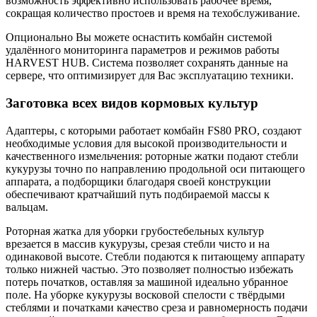
возможность эффективно использовать рабочее время,
сокращая количество простоев и время на техобслуживание.
Опционально Вы можете оснастить комбайн системой
удалённого мониторинга параметров и режимов работы
HARVEST HUB. Система позволяет сохранять данные на
сервере, что оптимизирует для Вас эксплуатацию техники.
Заготовка всех видов кормовых культур
Адаптеры, с которыми работает комбайн FS80 PRO, создают
необходимые условия для высокой производительности и
качественного измельчения: роторные жатки подают стебли
кукурузы точно по направлению продольной оси питающего
аппарата, а подборщики благодаря своей конструкции
обеспечивают кратчайший путь подбираемой массы к
вальцам.
Роторная жатка для уборки грубостебельных культур
врезается в массив кукурузы, срезая стебли чисто и на
одинаковой высоте. Стебли подаются к питающему аппарату
только нижней частью. Это позволяет полностью избежать
потерь початков, оставляя за машиной идеально убранное
поле. На уборке кукурузы восковой спелости с твёрдыми
стеблями и початками качество среза и равномерность подачи