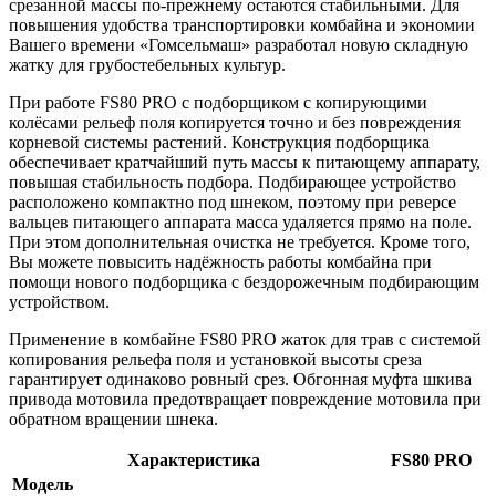
срезанной массы по-прежнему остаются стабильными. Для
повышения удобства транспортировки комбайна и экономии
Вашего времени «Гомсельмаш» разработал новую складную
жатку для грубостебельных культур.
При работе FS80 PRO c подборщиком с копирующими
колёсами рельеф поля копируется точно и без повреждения
корневой системы растений. Конструкция подборщика
обеспечивает кратчайший путь массы к питающему аппарату,
повышая стабильность подбора. Подбирающее устройство
расположено компактно под шнеком, поэтому при реверсе
вальцев питающего аппарата масса удаляется прямо на поле.
При этом дополнительная очистка не требуется. Кроме того,
Вы можете повысить надёжность работы комбайна при
помощи нового подборщика с бездорожечным подбирающим
устройством.
Применение в комбайне FS80 PRO жаток для трав с системой
копирования рельефа поля и установкой высоты среза
гарантирует одинаково ровный срез. Обгонная муфта шкива
привода мотовила предотвращает повреждение мотовила при
обратном вращении шнека.
Характеристика
FS80 PRO
Модель