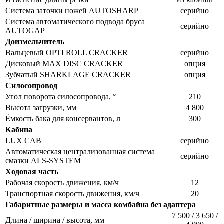
Система заточки ножей AUTOSHARP
серийно
Система автоматического подвода бруса
серийно
AUTOGAP
Доизмельчитель
Вальцевый OPTI ROLL CRACKER
серийно
Дисковый MAX DISC CRACKER
опция
Зубчатый SHARKLAGE CRACKER
опция
Силосопровод
Угол поворота силосопровода, °
210
Высота загрузки, мм
4 800
Ёмкость бака для консервантов, л
300
Кабина
LUX CAB
серийно
Автоматическая централизованная система
серийно
смазки ALS-SYSTEM
Ходовая часть
Рабочая скорость движения, км/ч
12
Транспортная скорость движения, км/ч
20
Габаритные размеры и масса комбайна без адаптера
7 500 / 3 650 /
Длина / ширина / высота, мм