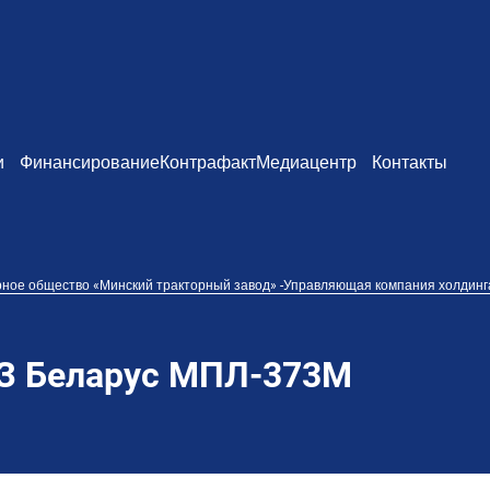
и
Финансирование
Контрафакт
Медиацентр
Контакты
рное общество «Минский тракторный завод» -Управляющая компания холдин
З Беларус МПЛ-373М