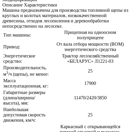
Описание
Характеристики
Машина предназначена для производства топливной щепы из
круглых и колотых материалов, низкокачественной
древесины, отходов лесопиления и деревообработки
непосредственно на лесосеке.
Прицепная на одноосном
Тип машины:
полуприцепе
От вала отбора мощности (ВОМ)
Привод:
энергетического средства
Энергетическое
Трактор лесохозяйственный
средство:
«БЕЛАРУС» Л1221-03
Производительность,
25
3
м
/ч (щепы), не менее:
Масса
17900
эксплуатационная, кг:
Габаритные размеры
(длина/ширина/
11470/2420/3850
высота), мм:
Наибольшая
допустимая скорость
25
движения, км/ч:
Каркасный с открывающейся
верхней крышкой и рычажно-