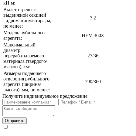
кН·м:
Вылет стрелы с
выдвижной секцией
7,2
гидроманипулятора, м,
не менее:
Модель рубильного
HEM 360Z
агрегата:
Максимальный
диаметр
перерабатываемого
27/36
материала (твердого/
мягкого), см:
Размеры подающего
отверстия рубильного
790/360
агрегата (ширина/
высота), мм, не менее:
Получите индивидуальное предложение:
Отправить