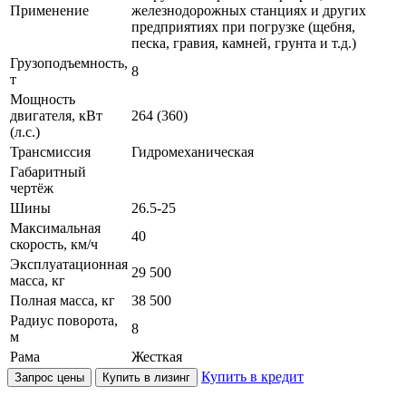
Применение
железнодорожных станциях и других
предприятиях при погрузке (щебня,
песка, гравия, камней, грунта и т.д.)
Грузоподъемность,
8
т
Мощность
двигателя, кВт
264 (360)
(л.с.)
Трансмиссия
Гидромеханическая
Габаритный
чертёж
Шины
26.5-25
Максимальная
40
скорость, км/ч
Эксплуатационная
29 500
масса, кг
Полная масса, кг
38 500
Радиус поворота,
8
м
Рама
Жесткая
Купить в кредит
Запрос цены
Купить в лизинг