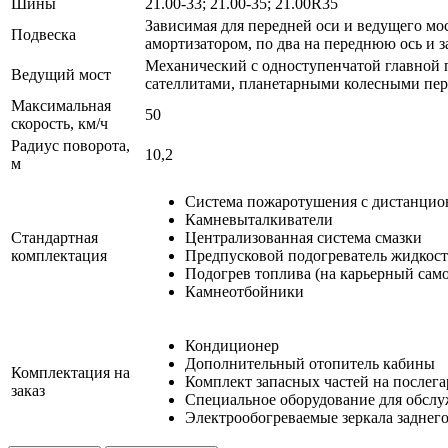
Шины
21.00-33; 21.00-35; 21.00R35
Зависимая для передней оси и ведущего м
Подвеска
амортизатором, по два на переднюю ось и з
Механический с одноступенчатой главной 
Ведущий мост
сателлитами, планетарными колесными пе
Максимальная
50
скорость, км/ч
Радиус поворота,
10,2
м
Система пожаротушения с дистанци
Камневыталкиватели
Стандартная
Централизованная система смазки
комплектация
Предпусковой подогреватель жидкост
Подогрев топлива (на карьерный сам
Камнеотбойники
Кондиционер
Дополнительный отопитель кабины
Комплектация на
Комплект запасных частей на послег
заказ
Специальное оборудование для обслу
Электрообогреваемые зеркала заднего