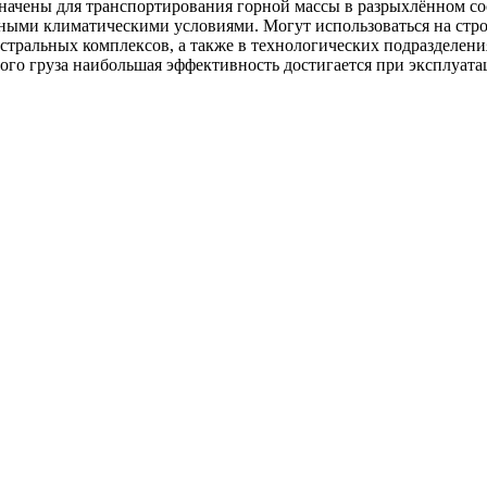
ачены для транспортирования горной массы в разрыхлённом со
чными климатическими условиями. Могут использоваться на ст
стральных комплексов, а также в технологических подразделе
мого груза наибольшая эффективность достигается при эксплуат