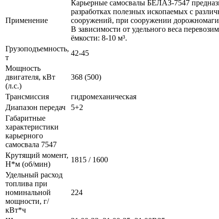
Карьерные самосвалы БЕЛАЗ-7547 предназн
разработках полезных ископаемых с разли
Применение
сооружений, при сооружении дорожномаги
В зависимости от удельного веса перевози
ёмкости: 8-10 м³.
Грузоподъемность,
42-45
т
Мощность
двигателя, кВт
368 (500)
(л.с.)
Трансмиссия
гидромеханическая
Диапазон передач
5+2
Габаритные
характеристики
карьерного
самосвала 7547
Крутящий момент,
1815 / 1600
Н*м (об/мин)
Удельный расход
топлива при
номинальной
224
мощности, г/
кВт*ч