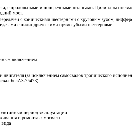
оста, с продольными и поперечными штангами. Цилиндры пневмо
адний мост.
передачей с коническими шестернями с круговым зубом, диффе
редачами с цилиндрическими прямозубыми шестернями.
онным включением
и двигателя (за исключением самосвалов тропического исполнен
освал БелАЗ-75473)
арантийный период эксплуатации
живания и ремонта самосвала
 вида