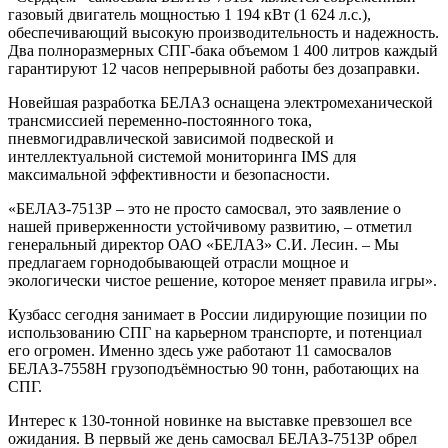
газовый двигатель мощностью 1 194 кВт (1 624 л.с.),
обеспечивающий высокую производительность и надежность.
Два полноразмерных СПГ-бака объемом 1 400 литров каждый
гарантируют 12 часов непрерывной работы без дозаправки.
Новейшая разработка БЕЛАЗ оснащена электромеханической
трансмиссией переменно-постоянного тока,
пневмогидравлической зависимой подвеской и
интеллектуальной системой мониторинга IMS для
максимальной эффективности и безопасности.
«БЕЛАЗ-7513Р – это не просто самосвал, это заявление о
нашей приверженности устойчивому развитию, – отметил
генеральный директор ОАО «БЕЛАЗ» С.И. Лесин. – Мы
предлагаем горнодобывающей отрасли мощное и
экологически чистое решение, которое меняет правила игры».
Кузбасс сегодня занимает в России лидирующие позиции по
использованию СПГ на карьерном транспорте, и потенциал
его огромен. Именно здесь уже работают 11 самосвалов
БЕЛАЗ-7558Н грузоподъёмностью 90 тонн, работающих на
СПГ.
Интерес к 130-тонной новинке на выставке превзошел все
ожидания. В первый же день самосвал БЕЛАЗ-7513Р обрел