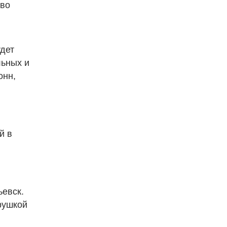
тво
удет
ьных и
онн,
й в
ьевск.
рушкой