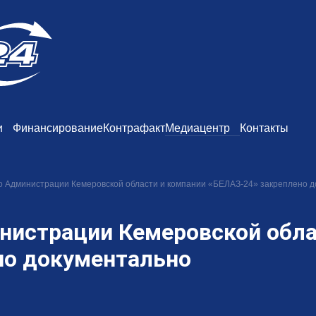
и
Финансирование
Контрафакт
Медиацентр
Контакты
о Администрации Кемеровской области и компании «БЕЛАЗ-24» закреплено 
нистрации Кемеровской обла
но документально