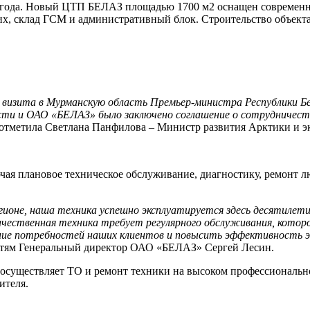
4 года. Новый ЦТП БЕЛАЗ площадью 1700 м2 оснащен современн
х, склад ГСМ и административный блок. Строительство объекта, 
я визита в Мурманскую область Премьер-министра Республики Бе
сти и ОАО «БЕЛАЗ» было заключено соглашение о сотрудничес
- отметила Светлана Панфилова – Министр развития Арктики и 
ая плановое техническое обслуживание, диагностику, ремонт л
ионе, наша техника успешно эксплуатируется здесь десятилети
чественная техника требует регулярного обслуживания, которо
ение потребностей наших клиентов и повысить эффективность 
гостям Генеральный директор ОАО «БЕЛАЗ» Сергей Лесин.
ществляет ТО и ремонт техники на высоком профессиональном 
ителя.