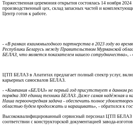
Торжественная церемония открытия состоялась 14 ноября 202
производственный цех, склад запасных частей и комплектующи
Центр готов к работе.
-
«В рамках взаимовыгодного партнерства в 2023 году во врем
Республики Беларусь между Правительством Мурманской обла
БЕЛАЗ, что является показателем нашего сотрудничества»
, 
ЦТП БЕЛАЗ в Апатитах предлагает полный спектр услуг, включ
карьерных самосвалов БЕЛАЗ.
- «
Компания «БЕЛАЗ» не первый год присутствует в данном рег
порядка 300 единиц техники БЕЛАЗ. Даже самая надёжная и ка
Наша первоочередная задача - обеспечить полное удовлетвор
областью будем продолжать и наращивать»
, - обратился к 
Высококвалифицированный сервисный персонал ЦТП БЕЛАЗ осу
соответствии с конструкторской документацией завода-изготов