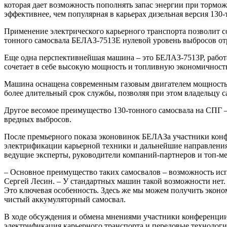
которая дает возможность пополнять запас энергии при тормож
эффективнее, чем популярная в карьерах дизельная версия 130
Применение электрического карьерного транспорта позволит со
тонного самосвала БЕЛАЗ-7513Е нулевой уровень выбросов отр
Еще одна перспективнейшая машина – это БЕЛАЗ-7513Р, работ
сочетает в себе высокую мощность и топливную экономичность
Машина оснащена современным газовым двигателем мощностью 1
более длительный срок службы, позволяя при этом владельцу с
Другое весомое преимущество 130-тонного самосвала на СПГ – 
вредных выбросов.
После премьерного показа эконовинок БЕЛАЗа участники кон
электрификации карьерной техники и дальнейшие направления 
ведущие эксперты, руководители компаний-партнеров и топ-
– Основное преимущество таких самосвалов – возможность ис
Сергей Лесин. – У стандартных машин такой возможности нет.
Это ключевая особенность. Здесь же мы можем получить эконо
чистый аккумуляторный самосвал.
В ходе обсуждения и обмена мнениями участники конференции 
электрификация карьерного транспорта и передовые технологи