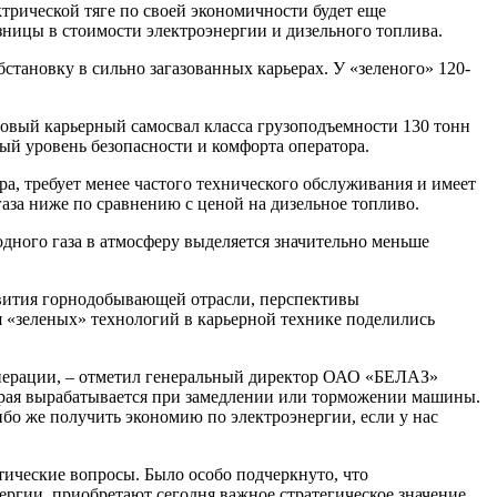
трической тяге по своей экономичности будет еще
азницы в стоимости электроэнергии и дизельного топлива.
тановку в сильно загазованных карьерах. У «зеленого» 120-
овый карьерный самосвал класса грузоподъемности 130 тонн
ый уровень безопасности и комфорта оператора.
а, требует менее частого технического обслуживания и имеет
газа ниже по сравнению с ценой на дизельное топливо.
одного газа в атмосферу выделяется значительно меньше
вития горнодобывающей отрасли, перспективы
 «зеленых» технологий в карьерной технике поделились
уперации, – отметил генеральный директор ОАО «БЕЛАЗ»
торая вырабатывается при замедлении или торможении машины.
бо же получить экономию по электроэнергии, если у нас
тические вопросы. Было особо подчеркнуто, что
ргии, приобретают сегодня важное стратегическое значение