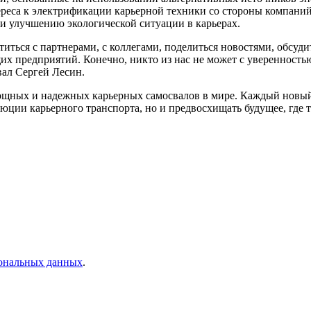
ереса к электрификации карьерной техники со стороны компан
и улучшению экологической ситуации в карьерах.
етиться с партнерами, с коллегами, поделиться новостями, обс
 предприятий. Конечно, никто из нас не может с уверенностью у
вал Сергей Лесин.
ощных и надежных карьерных самосвалов в мире. Каждый новый 
юции карьерного транспорта, но и предвосхищать будущее, где т
сональных данных
.