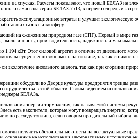
ении на спусках. Расчеты показывают, что новый БЕЛАЗ на элек
-тонного самосвала серии БЕЛАЗ-7513, в первую очередь из-за р
кратить эксплуатационные затраты и улучшит экологическую обс
аботавших газов в атмосферу.
ающий на сжиженном природном газе (СПГ). Первый в мире газ
, экологичность, производительность, надежность и максимальн
 194 кВт. Этот силовой агрегат в отличие от дизельного мотор
амосвала существенно экономить на топливе, так как стоимость 
он экологичнее дизельного аналога, так как при сгорании прир
ференции обсудили во Дворце культуры предприятия тренды раз
сотрудничества в этой области. Своим видением использования
менеджеры БЕЛАЗа.
пользования энергии торможения, так называемой системы рек
 Здесь есть накопители, которые могут возвращать энергию, ко
мию по расходу топлива, если говорим про дизельный гибрид, ли
смогли получить обстоятельные ответы на все актуальные прак
и, основанные на использовании альтернативных источников эне