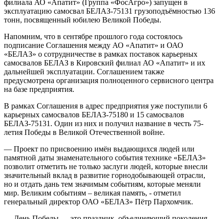
филиала АО «Апатит» (Группа «ФосАгро») запущен в
эксплуатацию самосвал БЕЛАЗ-75131 грузоподъёмностью 136
тонн, посвященный юбилею Великой Победы.
Напомним, что в сентябре прошлого года состоялось
подписание Соглашения между АО «Апатит» и ОАО
«БЕЛАЗ» о сотрудничестве в рамках поставок карьерных
самосвалов БЕЛАЗ в Кировский филиал АО «Апатит» и их
дальнейшей эксплуатации. Соглашением также
предусмотрена организация полноценного сервисного центра
на базе предприятия.
В рамках Соглашения в адрес предприятия уже поступили 6
карьерных самосвалов БЕЛАЗ-75180 и 15 самосвалов
БЕЛАЗ-75131. Один из них и получил название в честь 75-
летия Победы в Великой Отечественной войне.
— Проект по присвоению имён выдающихся людей или
памятной даты знаменательного события технике «БЕЛАЗ»
позволит отметить не только заслуги людей, которые внесли
значительный вклад в развитие горнодобывающей отрасли,
но и отдать дань тем значимым событиям, которые меняли
мир. Великим событиям – великая память, - отметил
генеральный директор ОАО «БЕЛАЗ» Пётр Пархомчик.
— День Победы — это праздник, объединяющий поколения.