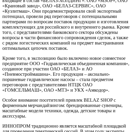
входящие в состав «БЕЛАЗ-ХОЛДИНГ»: ОАО «МЗОР», ОАО
«Крановый завод», ОАО «БЕЛАЗ-СЕРВИС», ОАО
«Кузлитмаш». Они продемонстрировали свой экспортный
потенциал, провели ряд переговоров с потенциальными
партнерами по вопросам поставок продукции и изготовления
комплектующих для российского и внутреннего рынка. Кроме
того, с представителями банковского сектора обсуждены
вопросы в части финансового сопровождения сделок, а также
с рядом логистических компаний на предмет выстраивания
оптимальных цепочек поставок.
Кроме того, в экспозицию было включено новое совместное
предприятие ООО «Гидравлическая объединенная компания»,
созданное при участии ОАО «БЕЛАЗ» и АО
«Пневмостроймашина». Его продукция – аксиально-
поршневые гидравлические насосы – стала предметом
переговоров с представителями НТЦК ОАО
«ГОМСЕЛЬМАШ», ОАО «МТЗ» и УКХ «Амкодор».
Особое внимание посетителей привлек BELAZ SHOP с
фирменным мерчандайзингом: брендированные сувениры,
масштабные модели техники, одежда, детские товары и
аксессуары.
ИННОПРОМ традиционно является масштабной площадкой
для проведения тематический сессий. В этом году эксперты